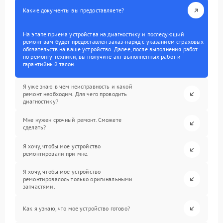
Какие документы вы предоставляете?
На этапе приема устройства на диагностику и последующий
ремонт вам будет предоставлен заказ-наряд с указанием страховых
обязательств на ваше устройство. Далее, после выполнения работ
по ремонту техники, вы получите акт выполненных работ и
гарантийный талон.
Я уже знаю в чем неисправность и какой
ремонт необходим. Для чего проводить
диагностику?
Мне нужен срочный ремонт. Сможете
сделать?
Я хочу, чтобы мое устройство
ремонтировали при мне.
Я хочу, чтобы мое устройство
ремонтировалось только оригинальными
запчастями.
Как я узнаю, что мое устройство готово?