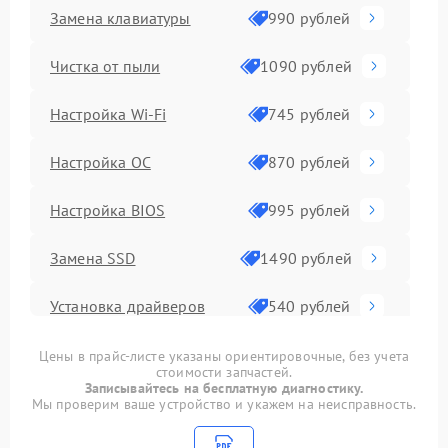
Замена клавиатуры
990 рублей
Чистка от пыли
1090 рублей
Настройка Wi-Fi
745 рублей
Настройка ОС
870 рублей
Настройка BIOS
995 рублей
Замена SSD
1490 рублей
Установка драйверов
540 рублей
Замена видеочипа
2990 рублей
Цены в прайс-листе указаны ориентировочные, без учета
стоимости запчастей.
Записывайтесь на бесплатную диагностику.
Замена материнской
Мы проверим ваше устройство и укажем на неисправность.
1890 рублей
платы