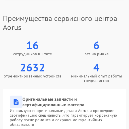
Замена южного моста
2750 рублей
Преимущества сервисного центра
Замена северного моста
2750 рублей
Aorus
Замена тачпада
990 рублей
16
6
Замена корпуса
890 рублей
сотрудников в штате
лет на рынке
Поиск и удаление
2632
4
310 рублей
вирусов
отремонтированных устройств
минимальный опыт работы
специалистов
Оригинальные запчасти и
сертифицированные мастера
Используются оригинальные детали Aorus и прошедшие
сертификацию специалисты, что гарантирует корректную
работу после ремонта и сохранение гарантийных
обязательств